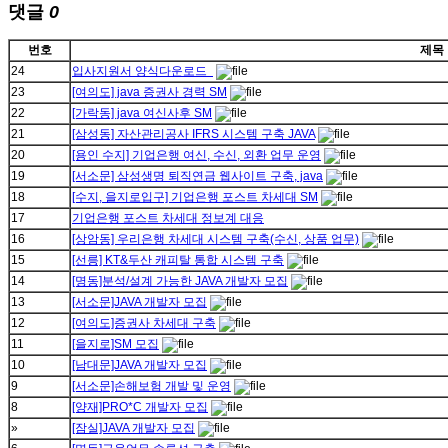
댓글
0
번호
제목
24
입사지원서 양식다운로드
23
[여의도] java 증권사 경력 SM
22
[가락동] java 여신사후 SM
21
[삼성동] 자산관리공사 IFRS 시스템 구축 JAVA
20
[용인 수지] 기업은행 여신, 수신, 외환 업무 운영
19
[서소문] 삼성생명 퇴직연금 웹사이트 구축, java
18
[수지, 을지로입구] 기업은행 포스트 차세대 SM
17
기업은행 포스트 차세대 정보계 대응
16
[상암동] 우리은행 차세대 시스템 구축(수신, 상품 업무)
15
[선릉] KT&두산 캐피탈 통합 시스템 구축
14
[명동]분석/설계 가능한 JAVA 개발자 모집
13
[서소문]JAVA 개발자 모집
12
[여의도]증권사 차세대 구축
11
[을지로]SM 모집
10
[남대문]JAVA 개발자 모집
9
[서소문]손해보험 개발 및 운영
8
[양재]PRO*C 개발자 모집
»
[잠실]JAVA 개발자 모집