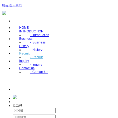
메뉴 건너뛰기
HOME
INTRODUCTION
-
Introduction
Business
-
Business
History
-
History
Recruit
-
Recruit
Inquiry
-
Inquiry
Contact us
-
Contact Us
로그인