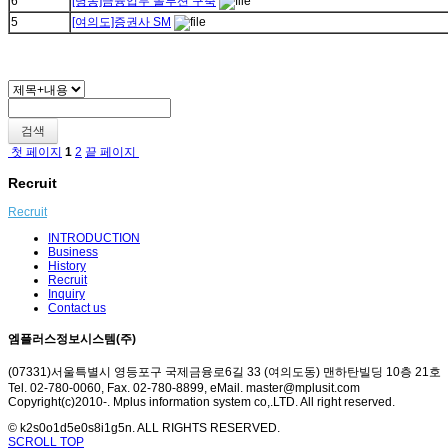
6
[명동]금융업무 솔루션 구축
5
[여의도]증권사 SM
검색
첫 페이지
1
2
끝 페이지
Recruit
Recruit
INTRODUCTION
Business
History
Recruit
Inquiry
Contact us
엠플러스정보시스템(주)
(07331)서울특별시 영등포구 국제금융로6길 33 (여의도동) 맨하탄빌딩 10층 21호
Tel. 02-780-0060, Fax. 02-780-8899, eMail. master@mplusit.com
Copyright(c)2010-. Mplus information system co,.LTD. All right reserved.
© k2s0o1d5e0s8i1g5n. ALL RIGHTS RESERVED.
SCROLL TOP