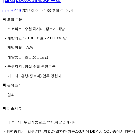
[잠실]JAVA 개발자 모집
mplus0419
2017.09.25 21:33
조회 수 : 274
▣ 모집 부문
- 프로젝트 : 수협 차세대, 정보계 개발
- 개발기간 : 2010. 10.초 - 2011. 09. 말
- 개발환경 : JAVA
- 개발등급 : 초급,중급,고급
- 근무지역 : 잠실 수협 본관부근
- 기 타 : 은행(정보계) 업무 경험자
▣ 급여조건
- 협의
▣ 제출서류
- 이 력 서 : 투입가능일,연락처,희망급여기재
- 경력증명서 : 업무,기간,역할,개발환경(기종,OS,언어,DBMS,TOOL)중심의 경력서